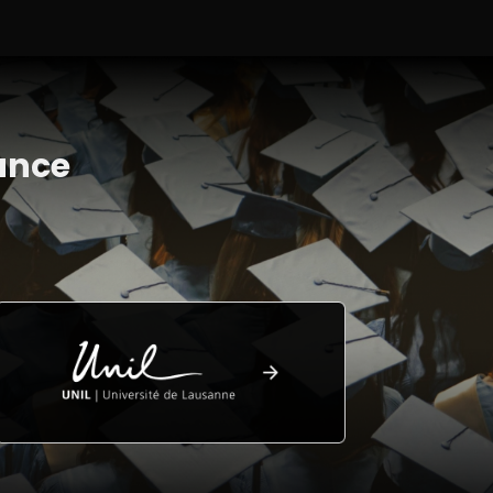
ance
s