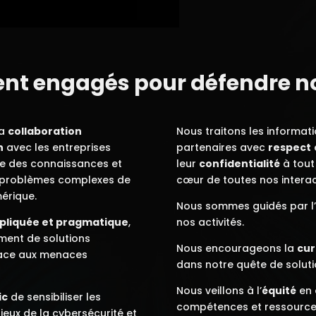
t engagés pour défendre no
la
collaboration
Nous traitons les informati
n
avec les entreprises
partenaires avec
respect
ge des connaissances et
leur
confidentialité
à tout
s problèmes complexes de
cœur de toutes nos interac
érique.
Nous sommes guidés par l
ppliquée et pragmatique
,
nos activités.
ment de solutions
Nous encourageons la
cur
 face aux menaces
dans notre quête de soluti
Nous veillons à l’
équité
en 
ic
de sensibiliser les
compétences et ressources
eux de la cybersécurité et