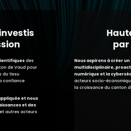
nvestis
Haut
ssion
par 
ientifiques
des
Nous aspirons à créer un
nton de Vaud pour
multidisciplinaire, proac
s du tissu
numérique et la cyberséc
a confiance
acteurs socio-économiques 
la croissance du canton d
ppliquée et nous
aissances et des
 et autres acteurs